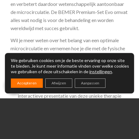
en verbetert daardoor wetenschappelijk aantoonbaar
de microcirculatie. De BEMER Premium-Set Evo omvat
alles wat nodig is voor de behandeling en worden
wereldwijd met succes gebruikt.
Wil je meer weten over het belang van een optimale
microcirculatie en vernemen hoe je die met de fysische
vasculaire therapie van BEMER® kunt stimuleren?
We gebruiken cookies om je de beste ervaring op onze site
te bieden. Je kunt meer informatie vinden over welke cookies
Neem een kijkje op mijn partnerwebsite:
we gebruiken of deze uitschakelen in de
instellingen
.
debruijn.bemergroup.com
Accepteren
Afwijzen
Aanpassen
Wil je op je gemak thuis een informatie en
interactieve presentatie van deze unieke therapie
systemen bekijken? Vul het contactformulier in, je
ontvangt dan een link per e-mail.
De BEMER toepassingen zijn ook direct te bestellen
via onze
BEMER webshop
.