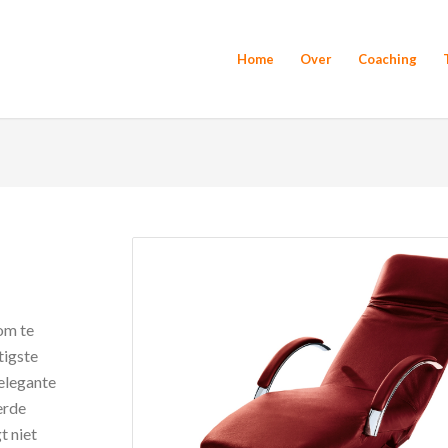
Home
Over
Coaching
 om te
tigste
elegante
erde
t niet