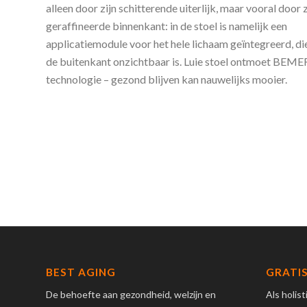
alleen door zijn schitterende uiterlijk, maar vooral door z
geraffineerde binnenkant: in de stoel is namelijk een
applicatiemodule voor het hele lichaam geïntegreerd, di
de buitenkant onzichtbaar is. Luie stoel ontmoet BEME
technologie – gezond blijven kan nauwelijks mooier.
BEST AGING
GRATIS
De behoefte aan gezondheid, welzijn en
Als holis