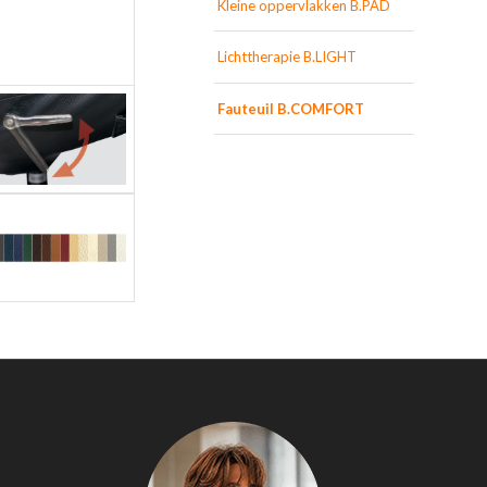
Kleine oppervlakken B.PAD
Lichttherapie B.LIGHT
Fauteuil B.COMFORT