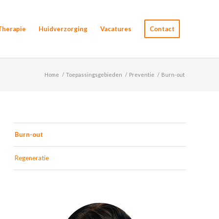
Therapie
Huidverzorging
Vacatures
Contact
Home
/
Toepassingsgebieden
/
Preventie
/
Burn-out
Burn-out
Regeneratie